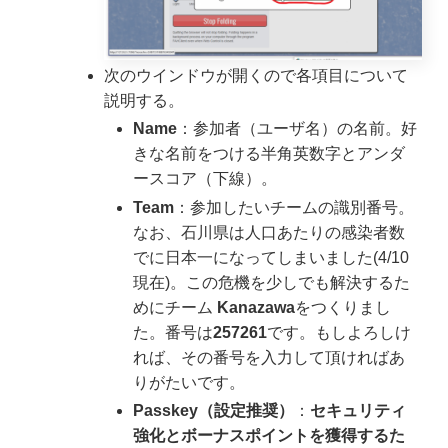
次のウインドウが開くので各項目について
説明する。
Name
：参加者（ユーザ名）の名前。好
きな名前をつける半角英数字とアンダ
ースコア（下線）。
Team
：参加したいチームの識別番号。
なお、石川県は人口あたりの感染者数
でに日本一になってしまいました(4/10
現在)。この危機を少しでも解決するた
めにチーム
Kanazawa
をつくりまし
た。番号は
257261
です。もしよろしけ
れば、その番号を入力して頂ければあ
りがたいです。
Passkey（設定推奨）
：
セキュリティ
強化とボーナスポイントを獲得するた