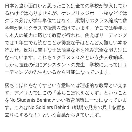
日本と違い面白いと思ったことは全ての学校が導入してい
るわけではありませんが、ケンブリッジポート校などでは
クラス分けが学年単位ではなく、縦割りのクラス編成で数
学年が同じクラスで授業を受けています。そこでは学年よ
り本人の能力に応じて教育が行われ、例えばリーディング
では１年生でも読むことが得意な子はどんどん難しい本を
読ませ、反対に苦手な子は簡単な本を読み完全な能力別に
なっています。これも１クラス２０名という少人数編成、
しかも担任の他にアシスタントの先生、学校によってはリ
ーディングの先生もいるから可能になっています。
落ちこぼれをなくすという意味では理想的な教育といえま
す。アメリカではこの「落ちこぼれをなくす」ということ
をNo Students Behindといい教育施策に一つになっていま
す。これはNo Soldiers Behind（戦場で見方の兵士を置き
去りにするな！）という言葉からきています。