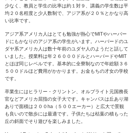
少なく、教員と学生の比率は約１対９、講義の学生数は平
均２０名程度と少人数制で、アジア系が２０％とかなり高
い比率です。
アジア系アメリカ人はとても勉強が熱心でMITやハーバー
ドにもかなりのアジア系の学生がいます。ハーバードのユ
ダヤ系アメリカ人は数十年前のユダヤ人のようだと話して
いました。授業料は年２６０００ドルとハーバードやMIT
とほぼ同じレベルです。基本的に全寮制なので年総額３６
５００ドルほど費用がかかります。お金もちの才女の学校
です。
卒業生にはヒラリー・クリントン、オルブライト元国務長
官などアメリカ屈指の女子大です。キャンパスは丘あり湖
ありで面積は２００ha（５００エーカー）と広大で景観
も良いので散歩には最適です。子供たちは枯葉の積もった
丘の斜面でそり遊びを楽しみました。