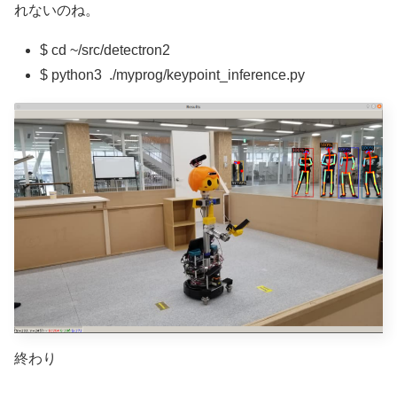
れないのね。
$ cd ~/src/detectron2
$ python3 ./myprog/keypoint_inference.py
終わり