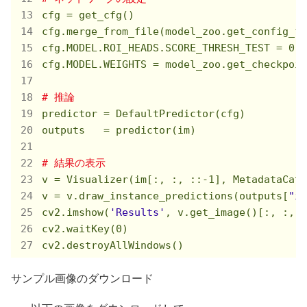
cfg = get_cfg()

cfg.merge_from_file(model_zoo.get_config_fi
cfg.MODEL.ROI_HEADS.SCORE_THRESH_TEST = 
0.7
cfg.MODEL.WEIGHTS = model_zoo.get_checkpoin
# 推論
predictor = DefaultPredictor(cfg)

outputs   = predictor(im)

# 結果の表示
v = Visualizer(im[:, :, ::
-1
], MetadataCata
v = v.draw_instance_predictions(outputs[
"in
cv2.imshow(
'Results'
, v.get_image()[:, :, :
cv2.waitKey(
0
) 

cv2.destroyAllWindows()
サンプル画像のダウンロード