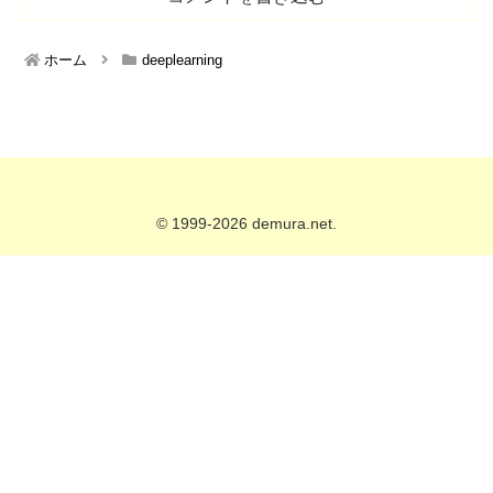
ホーム
deeplearning
© 1999-2026 demura.net.