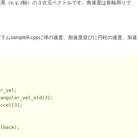
（x, y, z軸）の３次元ベクトルです。角速度は各軸周りで
sample9.cppに球の速度、加速度並びに円柱の速度、加速
。


r_vel;

 angular_vel_old[
3
];

accel[
3
];

lback);
