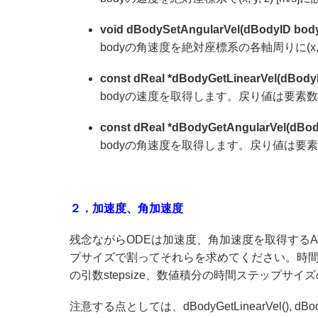
void dBodySetAngularVel(dBodyID body, 
bodyの角速度を絶対座標系の各軸周りに(x, y, 
const dReal *dBodyGetLinearVel(dBody
bodyの速度を取得します。戻り値は要素
const dReal *dBodyGetAngularVel(dBod
bodyの角速度を取得します。戻り値は要
２．加速度、角加速度
残念ながらODEは加速度、角加速度を取得する
プサイズで割ってそれらを求めてください。時間ステップとはdW
の引数stepsize、数値積分の時間ステップサイ
注意する点としては、dBodyGetLinearVel(), 