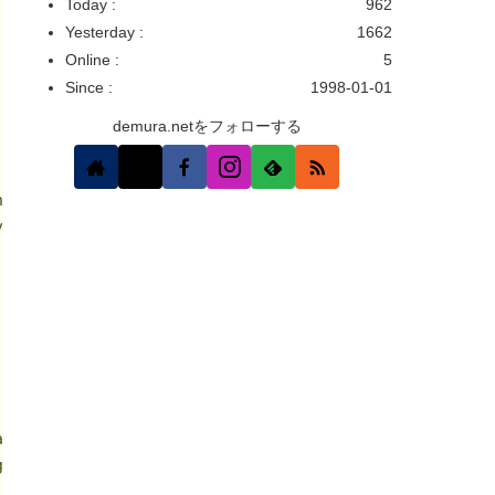
Today :
962
Yesterday :
1662
Online :
5
Since :
1998-01-01
demura.netをフォローする
near_vel[
2
]);

vel[
1
],angular_vel[
2
]);

ar_accel[
1
],linear_accel[
2
]);

gular_accel[
1
],angular_accel[
2
]);
