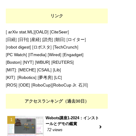
リンク
[
arXiv stat.ML
][
OALD
] [
CiteSeer
]
[
日経
] [
日刊
] [
産経
] [
読売
] [
朝日
] [
ロイター
]
[
robot digest
] [
ロボスタ
] [
TechCrunch
]
[
PC Watch
] [
ITmedia
] [
Wired
] [
Engadget
]
[
Boston
] [
NYT
] [
WBUR
] [
REUTERS
]
[
MIT]
: [
MECHE
] [
CSAIL
] [
Lib
]
[
KIT
]: [
Robotics
] [
夢考房
] [
LC
]
[
ROS
] [
ODE
] [
RoboCup
][
RoboCup Jr. 石川
]
、
ま
アクセスランキング（過去30日）
Webots講座1-2024：インスト
ールとデモの鑑賞
72 views