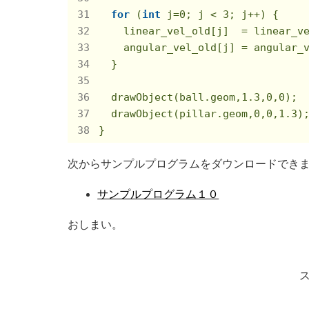
for
 (
int
 j=
0
; j < 
3
; j++) {

    linear_vel_old[j]  = linear_ve
    angular_vel_old[j] = angular_v
  }

  drawObject(ball.geom,
1.3
,
0
,
0
);

  drawObject(pillar.geom,
0
,
0
,
1.3
);
}
次からサンプルプログラムをダウンロードでき
サンプルプログラム１０
おしまい。