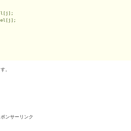
l[j];

el[j];



ます。
スポンサーリンク