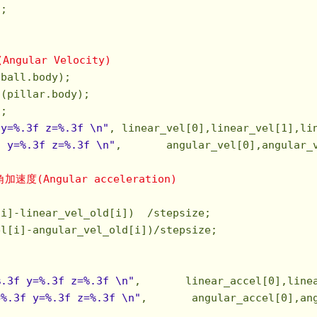
;

Angular Velocity)
ball.body);

(pillar.body);

;

 y=%.3f z=%.3f \n"
, linear_vel[
0
],linear_vel[
1
],li
f y=%.3f z=%.3f \n"
,       angular_vel[
0
],angular_
角加速度(Angular acceleration)
i]-linear_vel_old[i])  /stepsize;

l[i]-angular_vel_old[i])/stepsize;

%.3f y=%.3f z=%.3f \n"
,       linear_accel[
0
],line
=%.3f y=%.3f z=%.3f \n"
,       angular_accel[
0
],an