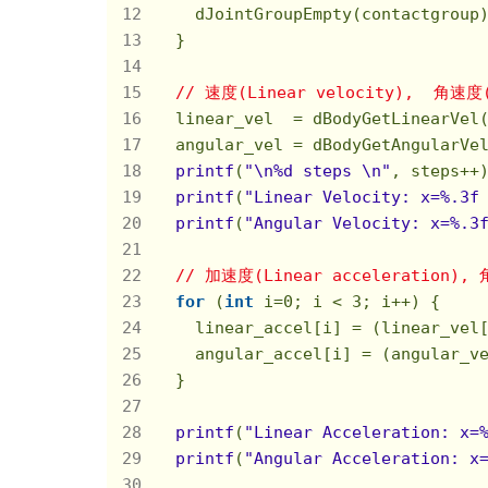
    dJointGroupEmpty(contactgroup)
  }

// 速度(Linear velocity),  角速度(
  linear_vel  = dBodyGetLinearVel(
  angular_vel = dBodyGetAngularVel
printf
(
"\n%d steps \n"
, steps++)
printf
(
"Linear Velocity: x=%.3f
printf
(
"Angular Velocity: x=%.3
// 加速度(Linear acceleration), 
for
 (
int
 i=
0
; i < 
3
; i++) {

    linear_accel[i] = (linear_vel[
    angular_accel[i] = (angular_ve
  }

printf
(
"Linear Acceleration: x=
printf
(
"Angular Acceleration: x