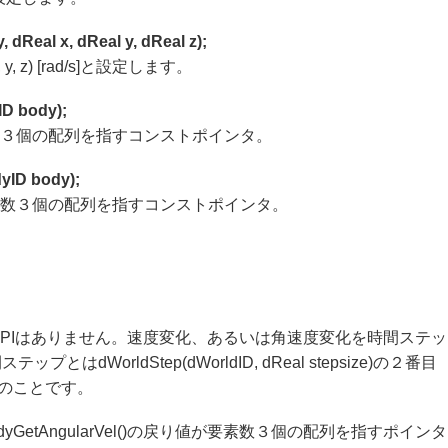
dReal x, dReal y, dReal z);
z) [rad/s]と設定します。
ID body);
数３個の配列を指すコンストポインタ。
yID body);
素数３個の配列を指すコンストポインタ。
APIはありません。速度変化、あるいは角速度変化を時間ステッ
orldStep(dWorldID, dReal stepsize)の２番目
ズのことです。
dBodyGetAngularVel()の戻り値が要素数３個の配列を指すポインタ