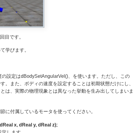
第１０回目です。
いて学びます。
速度の設定はdBodySetAngularVel()、を使います。ただし、この
です。また、ボディの速度を設定することは初期状態だけにし
ことは、実際の物理現象とは異なった挙動を生み出してしまい
関節に付属しているモータを使ってください。
eal x, dReal y, dReal z);
]に設定します。