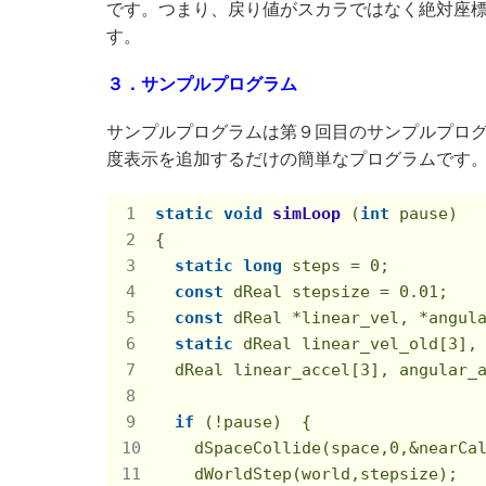
です。つまり、戻り値がスカラではなく絶対座標系
す。
３．サンプルプログラム
サンプルプログラムは第９回目のサンプルプログラム
度表示を追加するだけの簡単なプログラムです
static
void
simLoop
(
int
 pause)
{

static
long
 steps = 
0
;

const
 dReal stepsize = 
0.01
;    
const
 dReal *linear_vel, *angula
static
 dReal linear_vel_old[
3
],
  dReal linear_accel[
3
], angular_
if
 (!pause)  {

    dSpaceCollide(space,
0
,&nearCal
    dWorldStep(world,stepsize);
