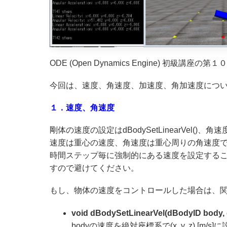
ODE (Open Dynamics Engine) 初級講座の
今回は、速度、角速度、加速度、角加速度につ
１．速度、角速度
剛体の速度の設定はdBodySetLinearVel()、角
速度は重心の速度、角速度は重心周りの角速度
時間ステップ毎に強制的にある速度を設定する
すので避けてください。
もし、物体の速度をコントロールした場合は、
void dBodySetLinearVel(dBodyID body, dR
bodyの速度を絶対座標系で(x, y, z) [m/s