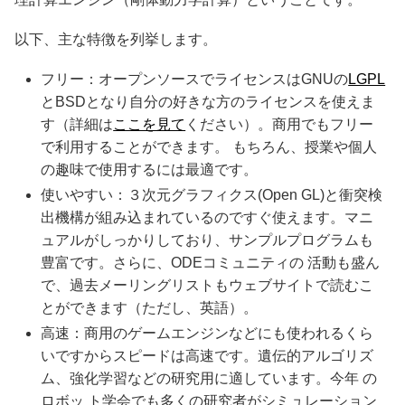
以下、主な特徴を列挙します。
フリー：オープンソースでライセンスはGNUの
LGPL
とBSDとなり自分の好きな方のライセンスを使えま
す（詳細は
ここを見て
ください）。商用でもフリー
で利用することができます。 もちろん、授業や個人
の趣味で使用するには最適です。
使いやすい：３次元グラフィクス(Open GL)と衝突検
出機構が組み込まれているのですぐ使えます。マニ
ュアルがしっかりしており、サンプルプログラムも
豊富です。さらに、ODEコミュニティの 活動も盛ん
で、過去メーリングリストもウェブサイトで読むこ
とができます（ただし、英語）。
高速：商用のゲームエンジンなどにも使われるくら
いですからスピードは高速です。遺伝的アルゴリズ
ム、強化学習などの研究用に適しています。今年 の
ロボッ ト学会でも多くの研究者がシミュレーション