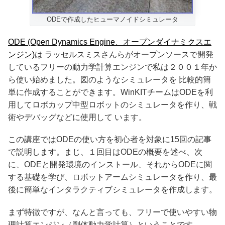
ODEで作成したヒューマノイドシミュレータ
ODE (Open Dynamics Engine、オープンダイナミクスエ
ンジン)
は ラッセルスミスさんらがオープンソースで開発
しているフリーの動力学計算エンジンで私は２００１年か
ら使い始めました。図のようなシミュレータを 比較的簡
単に作成することができます。WinKITチームはODEを利
用してロボカップ中型ロボットのシミュレータを作り、戦
術やデバッグなどに使用して います。
この講座ではODEの使い方を初心者を対象に15回の記事
で説明します。まじ、１回目はODEの概要を述べ、次
に、ODEと開発環境のインストール、それからODEに関
する基礎を学び、ロボットアームシミュレータを作り、最
後に簡単なインタラクティブシミュレータを作成します。
まず特徴ですが、なんと言っても、フリーで使いやすい物
理計算エンジン（剛体動力学計算）ということです。