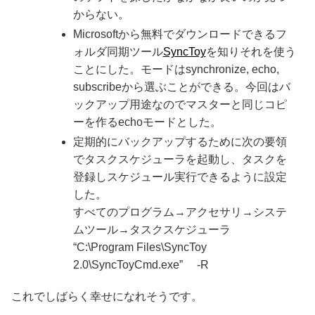
からない。
Microsoftから無料でダウンロードできるフ
ォルダ同期ツール
SyncToy
を知りそれを使う
ことにした。モードはsynchronize, echo,
subscribeから選ぶことができる。今回はバ
ックアップ用途なのでマスターと同じコピ
ーを作るechoモードとした。
定期的にバックアップするために次の要領
でタスクスケジューラを起動し、タスクを
登録しスケジュール実行できるように設定
した。
すべてのプログラム→アクセサリ→システ
ムツール→タスクスケジューラ
“C:\Program Files\SyncToy
2.0\SyncToyCmd.exe” -R
これでしばらく幸せになれそうです。