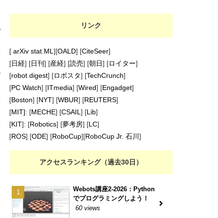
リンク
い
[
arXiv stat.ML
][
OALD
] [
CiteSeer
]
[
日経
] [
日刊
] [
産経
] [
読売
] [
朝日
] [
ロイター
]
む
[
robot digest
] [
ロボスタ
] [
TechCrunch
]
[
PC Watch
] [
ITmedia
] [
Wired
] [
Engadget
]
[
Boston
] [
NYT
] [
WBUR
] [
REUTERS
]
[
MIT]
: [
MECHE
] [
CSAIL
] [
Lib
]
[
KIT
]: [
Robotics
] [
夢考房
] [
LC
]
[
ROS
] [
ODE
] [
RoboCup
][
RoboCup Jr. 石川
]
アクセスランキング（過去30日）
Webots講座2-2026：Python
でプログラミングしよう！
60 views