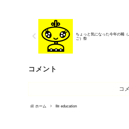
ちょっと気になった今年の鞴（
ご）祭
コメント
コ
ホーム
education