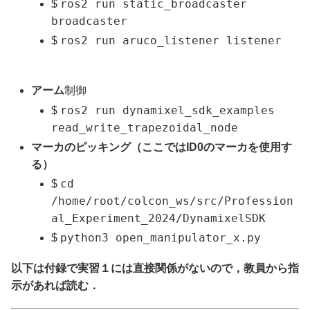
ros2 run static_broadcaster
$
broadcaster
ros2 run aruco_listener listener
$
アーム
制御
ros2 run dynamixel_sdk_examples
$
read_write_trapezoidal_node
マーカのピッキング（ここでは
ID0
のマーカを使用す
る）
cd
$
/home/root/colcon_ws/src/Profession
al_Experiment_2024/DynamixelSDK
python3 open_manipulator_x.py
$
以下は付録で実習１には直接関係がないので，教員から指
示があれば読む．