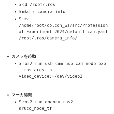
cd /root/.ros
$
mkdir camera_info
$
mv
$
/home/root/colcon_ws/src/Profession
al_Experiment_2024/default_cam.yaml
/root/.ros/camera_info/
カメラを起動
ros2 run usb_cam usb_cam_node_exe
$
--ros-args -p
video_device:=/dev/video2
マーカ認識
ros2 run opencv_ros2
$
aruco_node_tf