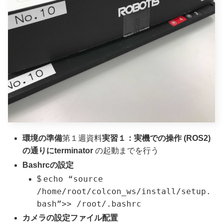
環境の準備
第１週資料
実習１：実機での操作
(ROS2)
の通りに
terminator
の起動までを行う
Bashrc
の設定
echo “source
$
/home/root/colcon_ws/install/setup.
bash”>> /root/.bashrc
カメラの設定ファイル配置