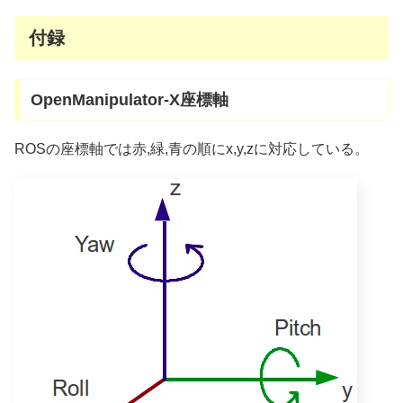
付録
OpenManipulator-X座標軸
ROSの座標軸では赤,緑,青の順にx,y,zに対応している。