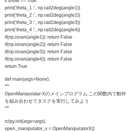
if show == True:
print(‘theta_1 :’, np.rad2deg(angle1))
print(‘theta_2 :’, np.rad2deg(angle2))
print(‘theta_3 :’, np.rad2deg(angle3))
print(‘theta_4 :’, np.rad2deg(angle4))
if(np.isnan(angle1)): return False
if(np.isnan(angle2)): return False
if(np.isnan(angle3)): return False
if(np.isnan(angle4)): return False
return True
def main(args=None):
“””
OpenManipulatar-Xのメインプログラム.この関数内で動作
を組み合わせてタスクを実行してみよう
“””
rclpy.init(args=args)
open_manipulator_x = OpenManipulatorX()