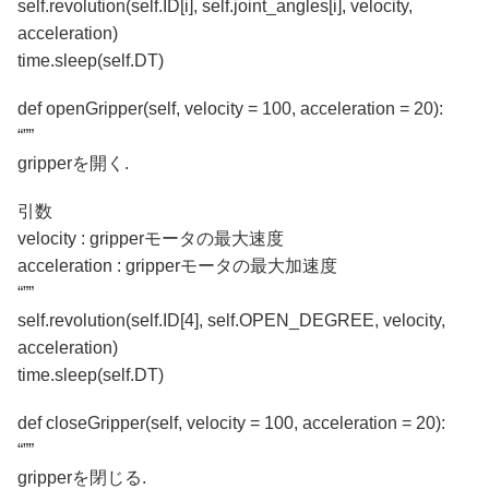
self.revolution(self.ID[i], self.joint_angles[i], velocity,
acceleration)
time.sleep(self.DT)
def openGripper(self, velocity = 100, acceleration = 20):
“””
gripperを開く.
引数
velocity : gripperモータの最大速度
acceleration : gripperモータの最大加速度
“””
self.revolution(self.ID[4], self.OPEN_DEGREE, velocity,
acceleration)
time.sleep(self.DT)
def closeGripper(self, velocity = 100, acceleration = 20):
“””
gripperを閉じる.