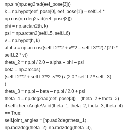
np.sin(np.deg2rad(eef_pose[3]))
k = np.hypot(eef_pose[0], eef_pose[1]) – self.L4 *
np.cos(np.deg2rad(eef_pose[3]))
phi = np.arctan2(h, k)
psi = np.arctan2(self.L5, self.L6)
v = np.hypot(h, k)
alpha = np.arccos((self.L2**2 + v**2 – self.L3**2) / (2.0 *
self.L2 * v))
theta_2 = np.pi / 2.0 – alpha – phi – psi
beta = np.arccos(
(self.L2**2 + self.L3**2 -v**2) / (2.0 * self.L2 * self.L3)
)
theta_3 = np.pi – beta – np.pi / 2.0 + psi
theta_4 = np.deg2rad(eef_pose[3]) – (theta_2 + theta_3)
if self.checkAngleValid(theta_1, theta_2, theta_3, theta_4)
== True:
self.joint_angles = [np.rad2deg(theta_1) ,
np.rad2deg(theta_2), np.rad2deg(theta_3),