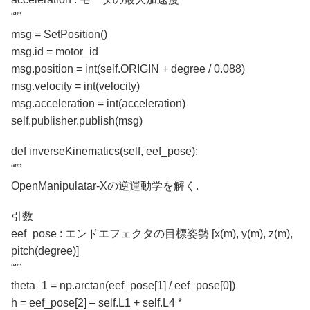
“””
msg = SetPosition()
msg.id = motor_id
msg.position = int(self.ORIGIN + degree / 0.088)
msg.velocity = int(velocity)
msg.acceleration = int(acceleration)
self.publisher.publish(msg)
def inverseKinematics(self, eef_pose):
“””
OpenManipulatar-Xの逆運動学を解く.
引数
eef_pose : エンドエフェクタの目標姿勢 [x(m), y(m), z(m),
pitch(degree)]
“””
theta_1 = np.arctan(eef_pose[1] / eef_pose[0])
h = eef_pose[2] – self.L1 + self.L4 *