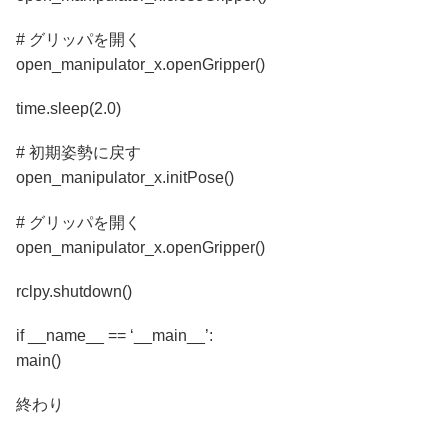
# グリッパを開く
open_manipulator_x.openGripper()
time.sleep(2.0)
# 初期姿勢に戻す
open_manipulator_x.initPose()
# グリッパを開く
open_manipulator_x.openGripper()
rclpy.shutdown()
if __name__ == ‘__main__’:
main()
終わり