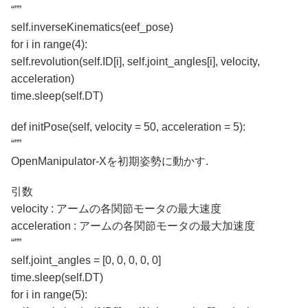
“””
self.inverseKinematics(eef_pose)
for i in range(4):
self.revolution(self.ID[i], self.joint_angles[i], velocity,
acceleration)
time.sleep(self.DT)
def initPose(self, velocity = 50, acceleration = 5):
“””
OpenManipulator-Xを初期姿勢に動かす.
引数
velocity : アームの各関節モータの最大速度
acceleration : アームの各関節モータの最大加速度
“””
self.joint_angles = [0, 0, 0, 0, 0]
time.sleep(self.DT)
for i in range(5):