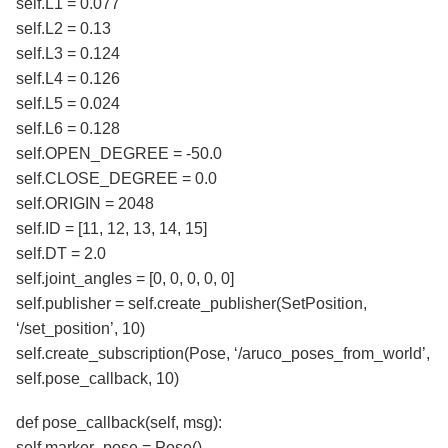
self.L1 = 0.077
self.L2 = 0.13
self.L3 = 0.124
self.L4 = 0.126
self.L5 = 0.024
self.L6 = 0.128
self.OPEN_DEGREE = -50.0
self.CLOSE_DEGREE = 0.0
self.ORIGIN = 2048
self.ID = [11, 12, 13, 14, 15]
self.DT = 2.0
self.joint_angles = [0, 0, 0, 0, 0]
self.publisher = self.create_publisher(SetPosition,
‘/set_position’, 10)
self.create_subscription(Pose, ‘/aruco_poses_from_world’,
self.pose_callback, 10)
def pose_callback(self, msg):
self.marker_pose = Pose()