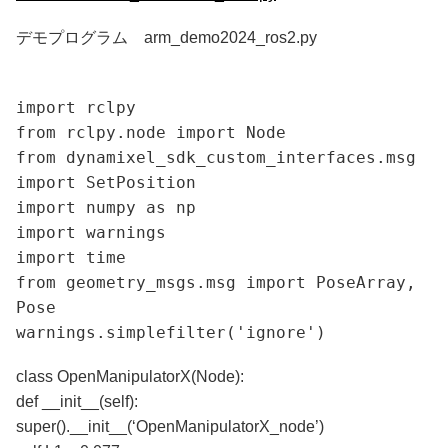
デモプログラム arm_demo2024_ros2.py
import rclpy
from rclpy.node import Node
from dynamixel_sdk_custom_interfaces.msg
import SetPosition
import numpy as np
import warnings
import time
from geometry_msgs.msg import PoseArray,
Pose
warnings.simplefilter('ignore')
class OpenManipulatorX(Node):
def __init__(self):
super().__init__(‘OpenManipulatorX_node’)