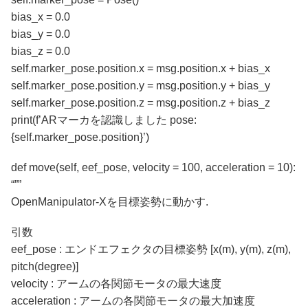
bias_x = 0.0
bias_y = 0.0
bias_z = 0.0
self.marker_pose.position.x = msg.position.x + bias_x
self.marker_pose.position.y = msg.position.y + bias_y
self.marker_pose.position.z = msg.position.z + bias_z
print(f’ARマーカを認識しました pose:
{self.marker_pose.position}’)
def move(self, eef_pose, velocity = 100, acceleration = 10):
“””
OpenManipulator-Xを目標姿勢に動かす.
引数
eef_pose : エンドエフェクタの目標姿勢 [x(m), y(m), z(m),
pitch(degree)]
velocity : アームの各関節モータの最大速度
acceleration : アームの各関節モータの最大加速度