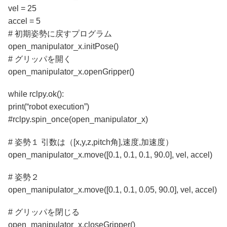
vel = 25
accel = 5
# 初期姿勢に戻すプログラム
open_manipulator_x.initPose()
# グリッパを開く
open_manipulator_x.openGripper()
while rclpy.ok():
print(“robot execution”)
#rclpy.spin_once(open_manipulator_x)
# 姿勢１ 引数は（[x,y,z,pitch角],速度,加速度）
open_manipulator_x.move([0.1, 0.1, 0.1, 90.0], vel, accel)
# 姿勢２
open_manipulator_x.move([0.1, 0.1, 0.05, 90.0], vel, accel)
# グリッパを閉じる
open_manipulator_x.closeGripper()